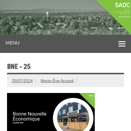
MENU
BNE – 25
25/07/2024
Marie-Ève Arcand