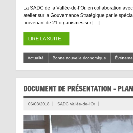
La SADC de la Vallée-de-l’Or, en collaboration avec 
atelier sur la Gouvernance Stratégique par le spécia
provenant de 21 organismes sur […]
LIRE LA SUITE...
Actualité
Bonne nouvelle économique
Événeme
DOCUMENT DE PRÉSENTATION – PLAN
06/03/2018
SADC Vallée-de-l'Or