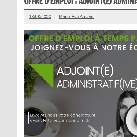
OFFRE D’EMPLOI : ADJOINT(E) ADMINI
18/08/2023
Marie-Ève Arcand