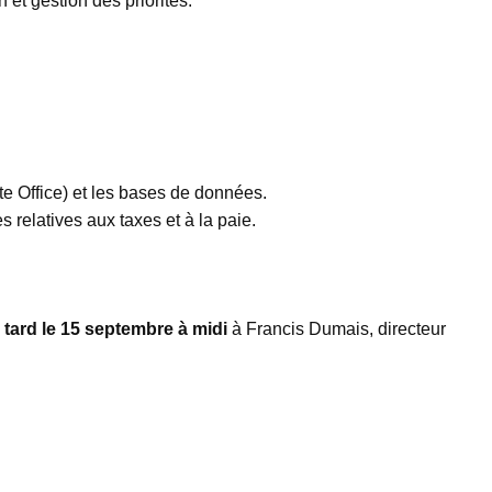
n et gestion des priorités.
te Office) et les bases de données.
elatives aux taxes et à la paie.
 tard le 15 septembre à midi
à Francis Dumais, directeur