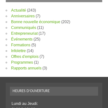
Actualité
(243)
Anniversaires
(7)
Bonne nouvelle économique
(202)
Communiqués
(11)
Entrepreneuriat
(17)
Événements
(25)
Formations
(5)
Infolettre
(14)
Offres d'emplois
(7)
Programmes
(1)
Rapports annuels
(3)
HEURES D’OUVERTURE
Lundi au Jeudi: