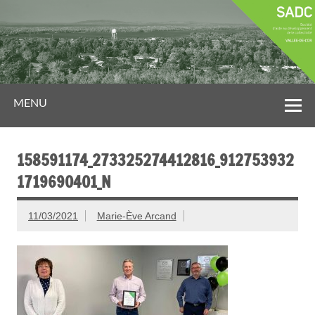
MENU
158591174_273325274412816_912753932
1719690401_N
11/03/2021
Marie-Ève Arcand