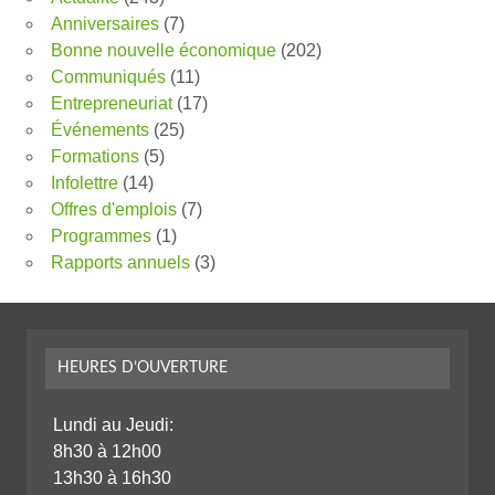
Anniversaires
(7)
Bonne nouvelle économique
(202)
Communiqués
(11)
Entrepreneuriat
(17)
Événements
(25)
Formations
(5)
Infolettre
(14)
Offres d'emplois
(7)
Programmes
(1)
Rapports annuels
(3)
HEURES D’OUVERTURE
Lundi au Jeudi:
8h30 à 12h00
13h30 à 16h30