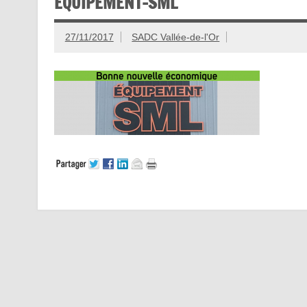
EQUIPEMENT-SML
27/11/2017
SADC Vallée-de-l'Or