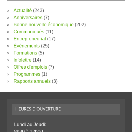
Actualité
(243)
Anniversaires
(7)
Bonne nouvelle économique
(202)
Communiqués
(11)
Entrepreneuriat
(17)
Événements
(25)
Formations
(5)
Infolettre
(14)
Offres d'emplois
(7)
Programmes
(1)
Rapports annuels
(3)
HEURES D’OUVERTURE
Lundi au Jeudi:
8h30 à 12h00