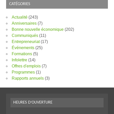
CATÉGORIES
Actualité
(243)
Anniversaires
(7)
Bonne nouvelle économique
(202)
Communiqués
(11)
Entrepreneuriat
(17)
Événements
(25)
Formations
(5)
Infolettre
(14)
Offres d'emplois
(7)
Programmes
(1)
Rapports annuels
(3)
HEURES D’OUVERTURE