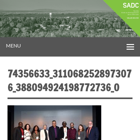
MENU
74356633_311068252897307
6_388094924198772736_O